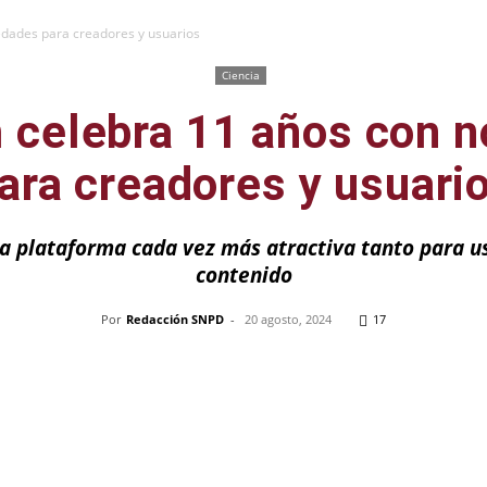
dades para creadores y usuarios
Ciencia
 celebra 11 años con 
ara creadores y usuari
a plataforma cada vez más atractiva tanto para u
contenido
Por
Redacción SNPD
-
20 agosto, 2024
17
Pinterest
WhatsApp
Telegram
Em