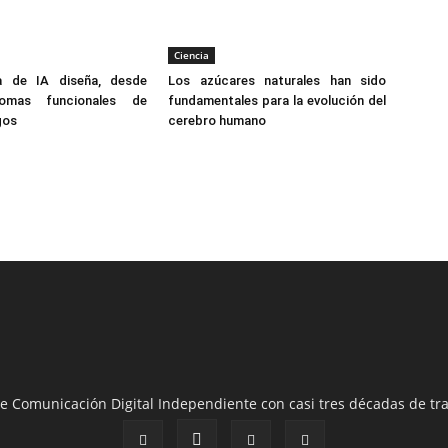
Ciencia
a de IA diseña, desde
Los azúcares naturales han sido
omas funcionales de
fundamentales para la evolución del
gos
cerebro humano
e Comunicación Digital Independiente con casi tres décadas de tra