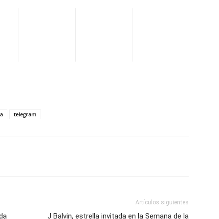
ia
telegram
WhatsApp
Telegram
Email
Im
Artículos siguientes
ada
J Balvin, estrella invitada en la Semana de la