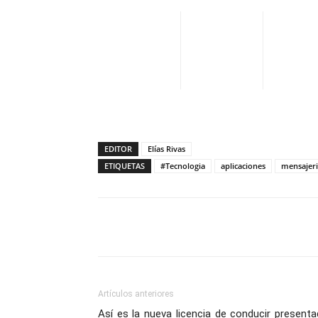
EDITOR
Elías Rivas
ETIQUETAS
#Tecnologia
aplicaciones
mensajer
Facebook
X
Pinterest
Artículos anteriores
Así es la nueva licencia de conducir present