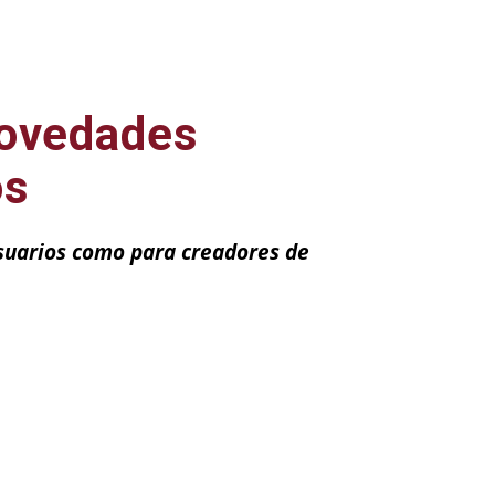
novedades
os
suarios como para creadores de
ail
Impresión