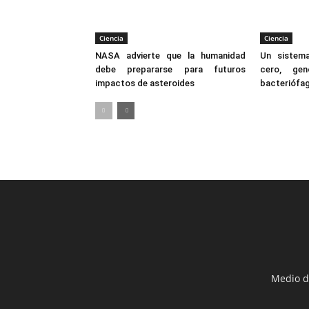
Ciencia
Ciencia
NASA advierte que la humanidad
Un sistem
debe prepararse para futuros
cero, gen
impactos de asteroides
bacteriófa
Medio d