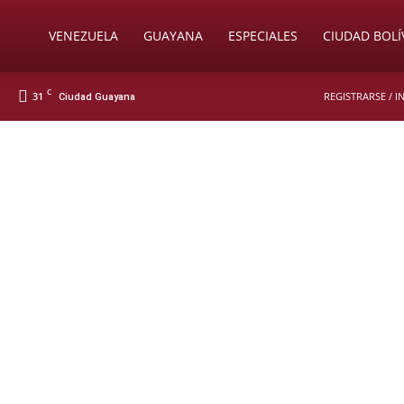
Soy
VENEZUELA
GUAYANA
ESPECIALES
CIUDAD BOLÍ
C
31
REGISTRARSE / 
Ciudad Guayana
Nueva
Prensa
Digital