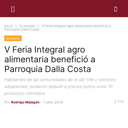
Inicio
Economía
V Feria Integral agro alimentaria benefició a
Parroquia Dalla Costa
Economía
V Feria Integral agro
alimentaria benefició a
Parroquia Dalla Costa
Habitantes de las comunidades de la UD-146 y sectores
adyacentes, pudieron adquirir a precios justos unos 70
productos ofertados
173
Por
Rodrigo Malagón
-
1 abril, 2019