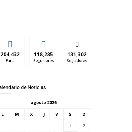
204,432
118,285
131,302
Fans
Seguidores
Seguidores
alendario de Noticias
agosto 2026
L
M
X
J
V
S
D
1
2