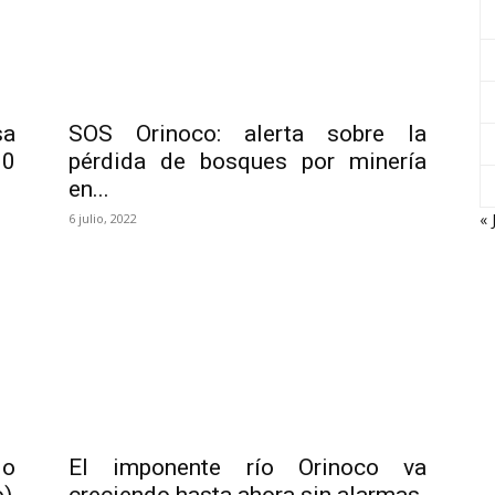
sa
SOS Orinoco: alerta sobre la
00
pérdida de bosques por minería
en...
« 
6 julio, 2022
lo
El imponente río Orinoco va