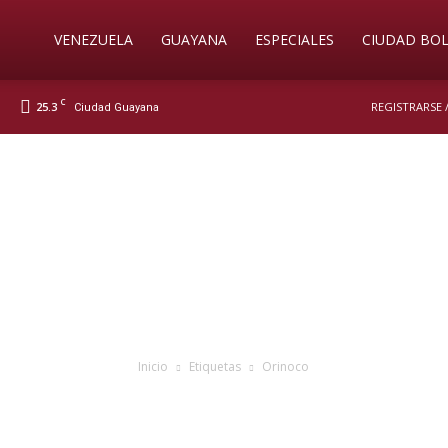
Soy
VENEZUELA
GUAYANA
ESPECIALES
CIUDAD BOL
C
25.3
REGISTRARSE 
Ciudad Guayana
Nueva
Prensa
Digital
Inicio
Etiquetas
Orinoco