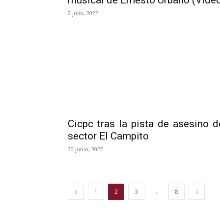
musical de Ernesto Urbano (Vide
2 julio, 2022
Cicpc tras la pista de asesino d
sector El Campito
30 junio, 2022
...
1
2
3
8