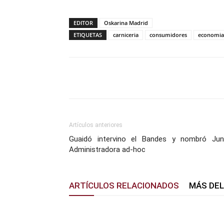
EDITOR
Oskarina Madrid
ETIQUETAS
carniceria
consumidores
economia
Facebook
X
Pinterest
Artículos anteriores
Guaidó intervino el Bandes y nombró Jun
Administradora ad-hoc
ARTÍCULOS RELACIONADOS
MÁS DE