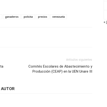
ganaderos
policita
precios
venezuela
« 
WhatsApp
Telegram
Email
Im
Artículos siguientes
ta
Comités Escolares de Abastecimiento y
Producción (CEAP) en la UEN Unare III
L AUTOR