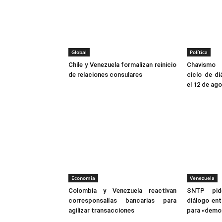
Global
Política
Chile y Venezuela formalizan reinicio
Chavismo 
de relaciones consulares
ciclo de d
el 12 de ag
Economía
Venezuela
Colombia y Venezuela reactivan
SNTP pid
corresponsalías bancarias para
diálogo ent
agilizar transacciones
para «democ