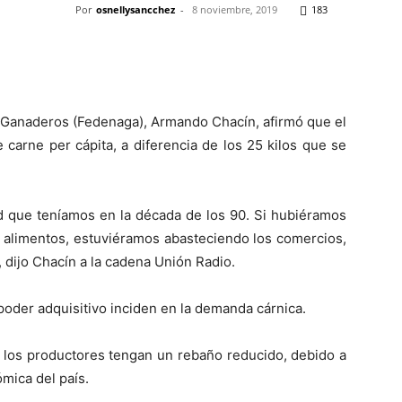
Por
osnellysancchez
-
8 noviembre, 2019
183
Pinterest
WhatsApp
Telegram
Em
e Ganaderos (Fedenaga), Armando Chacín, afirmó que el
 carne per cápita, a diferencia de los 25 kilos que se
d que teníamos en la década de los 90. Si hubiéramos
e alimentos, estuviéramos abasteciendo los comercios,
”, dijo Chacín a la cadena Unión Radio.
 poder adquisitivo inciden en la demanda cárnica.
 los productores tengan un rebaño reducido, debido a
ómica del país.