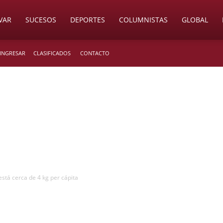
VAR
SUCESOS
DEPORTES
COLUMNISTAS
GLOBAL
 INGRESAR
CLASIFICADOS
CONTACTO
stá cerca de 4 kg per cápita