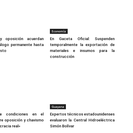
Economía
y oposición acuerdan
En Gaceta Oficial: Suspenden
iálogo permanente hasta
temporalmente la exportación de
osto
materiales e insumos para la
construcción
Guayana
e condiciones en el
Expertos técnicos estadounidenses
re oposición y chavismo
evaluaron la Central Hidroeléctrica
racia real»
Simón Bolívar