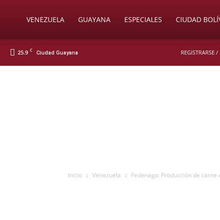
Soy
VENEZUELA
GUAYANA
ESPECIALES
CIUDAD BOLÍ
C
25.9
REGISTRARSE /
Ciudad Guayana
Nueva
Prensa
Digital
Inicio
Venezuela
Fedenaga: Producción de carne e