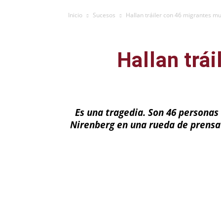
Inicio
Sucesos
Hallan tráiler con 46 migrantes m
Hallan trá
Es una tragedia. Son 46 personas 
Nirenberg en una rueda de prensa 
Facebook
X