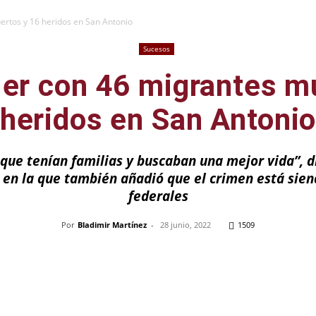
uertos y 16 heridos en San Antonio
Sucesos
iler con 46 migrantes m
heridos en San Antoni
que tenían familias y buscaban una mejor vida”, d
en la que también añadió que el crimen está sien
federales
Por
Bladimir Martínez
-
28 junio, 2022
1509
Pinterest
WhatsApp
Telegram
Em