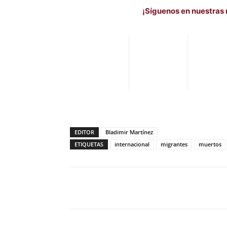
¡Síguenos en nuestras 
EDITOR
Bladimir Martínez
ETIQUETAS
internacional
migrantes
muertos
Facebook
X
Pinterest