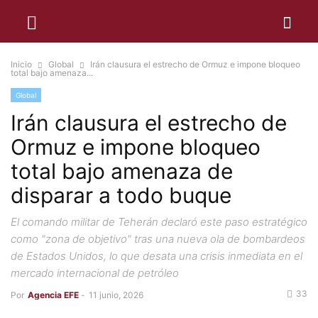
Inicio
Global
Irán clausura el estrecho de Ormuz e impone bloqueo
total bajo amenaza...
Global
Irán clausura el estrecho de
Ormuz e impone bloqueo
total bajo amenaza de
disparar a todo buque
El comando militar de Teherán declaró este paso estratégico
como "zona de objetivo" tras una nueva ola de bombardeos
de Estados Unidos, lo que desata una crisis inmediata en el
mercado internacional de petróleo
33
Por
Agencia EFE
-
11 junio, 2026